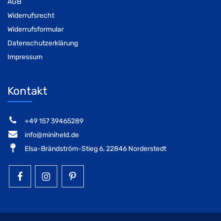
AGB
Widerrufsrecht
Widerrufsformular
Datenschutzerklärung
Impressum
Kontakt
‭+49 157 39465289‬
info@miniheld.de
Elsa-Brändström-Stieg 6, 22846 Norderstedt
MiniHeld B2B auf Facebook
MiniHeld B2B auf Instagram!
MiniHeld B2B auf Pintarest