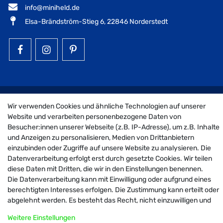
info@miniheld.de
Elsa-Brändström-Stieg 6, 22846 Norderstedt
MiniHeld B2B auf Facebook
MiniHeld B2B auf Instagram!
MiniHeld B2B auf Pintarest
Wir verwenden Cookies und ähnliche Technologien auf unserer
© 2026 MiniHeld B2B
| Design by neoprisma
Website und verarbeiten personenbezogene Daten von
Alle Preise inkl. MwSt., zzgl. Versandkosten
Besucher:innen unserer Webseite (z.B. IP-Adresse), um z.B. Inhalte
und Anzeigen zu personalisieren, Medien von Drittanbietern
einzubinden oder Zugriffe auf unsere Website zu analysieren. Die
Datenverarbeitung erfolgt erst durch gesetzte Cookies. Wir teilen
diese Daten mit Dritten, die wir in den Einstellungen benennen.
Die Datenverarbeitung kann mit Einwilligung oder aufgrund eines
berechtigten Interesses erfolgen. Die Zustimmung kann erteilt oder
abgelehnt werden. Es besteht das Recht, nicht einzuwilligen und
die Einwilligung zu einem späteren Zeitpunkt zu ändern oder zu
Weitere Einstellungen
widerrufen. Weitere Informationen zur Verwendung