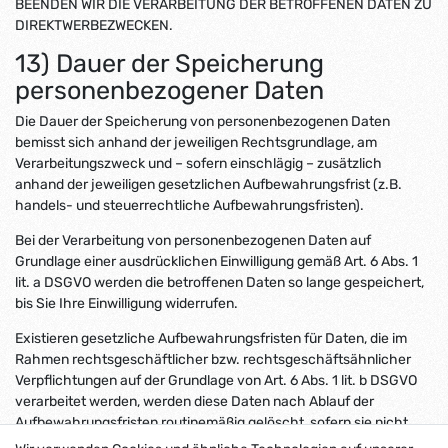
BEENDEN WIR DIE VERARBEITUNG DER BETROFFENEN DATEN ZU
DIREKTWERBEZWECKEN.
13) Dauer der Speicherung
personenbezogener Daten
Die Dauer der Speicherung von personenbezogenen Daten
bemisst sich anhand der jeweiligen Rechtsgrundlage, am
Verarbeitungszweck und – sofern einschlägig – zusätzlich
anhand der jeweiligen gesetzlichen Aufbewahrungsfrist (z.B.
handels- und steuerrechtliche Aufbewahrungsfristen).
Bei der Verarbeitung von personenbezogenen Daten auf
Grundlage einer ausdrücklichen Einwilligung gemäß Art. 6 Abs. 1
lit. a DSGVO werden die betroffenen Daten so lange gespeichert,
bis Sie Ihre Einwilligung widerrufen.
Existieren gesetzliche Aufbewahrungsfristen für Daten, die im
Rahmen rechtsgeschäftlicher bzw. rechtsgeschäftsähnlicher
Verpflichtungen auf der Grundlage von Art. 6 Abs. 1 lit. b DSGVO
verarbeitet werden, werden diese Daten nach Ablauf der
Aufbewahrungsfristen routinemäßig gelöscht, sofern sie nicht
mehr zur Vertragserfüllung oder Vertragsanbahnung erforderlich