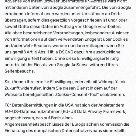
AdSense von Ihrem Browser übermittelte IP-Adresse wird nicht
mit anderen Daten von Google zusammengeführt. Die von Google
erhobenen Informationen werden unter Umständen an Dritte
übertragen, sofern dies gesetzlich vorgeschrieben ist und/ oder
soweit Dritte diese Daten im Auftrag von Google verarbeiten.
Alle oben beschriebenen Verarbeitungen, insbesondere Auslesen
von Informationen auf dem verwendeten Endgerät über Cookies
und/oder Web-Beacons, werden nur dann vollzogen, wenn Sie
uns gemäß Art. 6 Abs. 1 lit. a DSGVO dazu Ihre ausdrückliche
Einwilligung erteilt haben. Ohne diese Einwilligungserteilung
unterbleibt der Einsatz von Google AdSense während Ihres
Seitenbesuchs.
Sie können Ihre erteilte Einwilligung jederzeit mit Wirkung für die
Zukunft widerrufen, indem Sie diesen Dienst in dem auf der
Webseite bereitgestellten „Cookie-Consent-Tool“ deaktivieren.
Für Datenübermittlungen in die USA hat sich der Anbieter dem
EU-US-Datenschutzrahmen (EU-US Data Privacy Framework)
angeschlossen, das auf Basis eines
Angemessenheitsbeschlusses der Europäischen Kommission die
Einhaltung des europäischen Datenschutzniveaus sicherstellt.