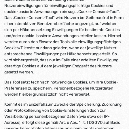
Nutzereinwilligungen für einwilligungspflichtige Cookies und
cookie-basierte Anwendungen ein sog. „Cookie-Consent-Tool“.
Das „Cookie-Consent-Tool“ wird Nutzern bei Seitenaufruf in Form
einer interaktiven Benutzeroberfläche angezeigt, auf welcher
sich per Häkchensetzung Einwilligungen für bestimmte Cookies
und/oder cookie-basierte Anwendungen erteilen lassen. Hierbei
werden durch den Einsatz des Tools alle einwilligungspflichtigen
Cookies/Dienste nur dann geladen, wenn der jeweilige Nutzer
entsprechende Einwilligungen per Häkchensetzung erteilt. So
wird sichergestellt, dass nur im Falle einer erteilten Einwilligung
derartige Cookies auf dem jeweiligen Endgerät des Nutzers
gesetzt werden.
Das Tool setzt technisch notwendige Cookies, um Ihre Cookie-
Präferenzen zu speichern. Personenbezogene Nutzerdaten
werden hierbei grundsätzlich nicht verarbeitet.
Kommt es im Einzelfall zum Zwecke der Speicherung, Zuordnung
oder Protokollierung von Cookie-Einstellungen doch zur
Verarbeitung personenbezogener Daten (wie etwa der IP-
Adresse), erfolgt diese gemäß Art. 6 Abs. 1 lit. f DSGVO auf Basis
unseres berechtigten Interesses an einem rechtskonformen,