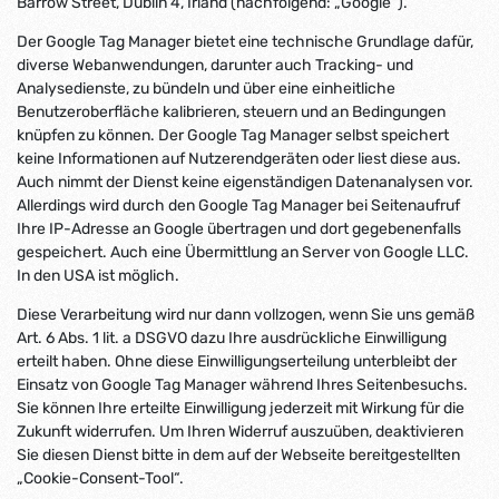
Barrow Street, Dublin 4, Irland (nachfolgend: „Google“).
Der Google Tag Manager bietet eine technische Grundlage dafür,
diverse Webanwendungen, darunter auch Tracking- und
Analysedienste, zu bündeln und über eine einheitliche
Benutzeroberfläche kalibrieren, steuern und an Bedingungen
knüpfen zu können. Der Google Tag Manager selbst speichert
keine Informationen auf Nutzerendgeräten oder liest diese aus.
Auch nimmt der Dienst keine eigenständigen Datenanalysen vor.
Allerdings wird durch den Google Tag Manager bei Seitenaufruf
Ihre IP-Adresse an Google übertragen und dort gegebenenfalls
gespeichert. Auch eine Übermittlung an Server von Google LLC.
In den USA ist möglich.
Diese Verarbeitung wird nur dann vollzogen, wenn Sie uns gemäß
Art. 6 Abs. 1 lit. a DSGVO dazu Ihre ausdrückliche Einwilligung
erteilt haben. Ohne diese Einwilligungserteilung unterbleibt der
Einsatz von Google Tag Manager während Ihres Seitenbesuchs.
Sie können Ihre erteilte Einwilligung jederzeit mit Wirkung für die
Zukunft widerrufen. Um Ihren Widerruf auszuüben, deaktivieren
Sie diesen Dienst bitte in dem auf der Webseite bereitgestellten
„Cookie-Consent-Tool“.