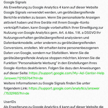
Google Signals
Als Erweiterung zu Google Analytics 4 kann auf dieser Website
Google Signals verwendet werden, um geräteübergreifende
Berichte erstellen zu lassen. Wenn Sie personalisierte Anzeigen
aktiviert haben und Ihre Geräte mit Ihrem Google-Konto
verknüpft haben, kann Google vorbehaltlich Ihrer Einwilligung zur
Nutzung von Google Analytics gem. Art. 6 Abs. 1 lit. a DSGVO Ihr
Nutzungsverhalten geräteübergreifend analysieren und
Datenbankmodelle, unter anderem zu geräteübergreifenden
Conversions, erstellen. Wir erhalten keine personenbezogenen
Daten von Google, sondern nur Statistiken. Wenn Sie die
geräteübergreifende Analyse stoppen möchten, können Sie die
Funktion "Personalisierte Werbung" in den Einstellungen Ihres
Google-Kontos deaktivieren. Folgen Sie dazu den Anweisungen
auf dieser Seite:
https://support.google.com
/My-Ad-Center-Help
/answer
/12155764
?hl=de
Weitere Informationen zu Google Signals finden Sie unter
folgendem Link:
https://support.google.com
/analytics
/answer
/7532985
?hl=de
UserIDs
Als Erweiterung zu Google Analytics 4 kann auf dieser Website die