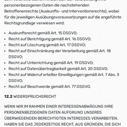
personenbezogenen Daten die nachstehenden
Betroffenenrechte (Auskunfts- und Interventionsrechte), wobei
für die jeweiligen Ausübungsvoraussetzungen auf die angeführte
Rechtsgrundlage verwiesen wird:
Auskunftsrecht gemäß Art. 15 DSGVO;
Recht auf Berichtigung gemäß Art. 16 DSGVO;
Recht auf Löschung gemäß Art. 17 DSGVO;
Recht auf Einschränkung der Verarbeitung gemäß Art. 18
DSGVO;
Recht auf Unterrichtung gemäß Art. 19 DSGVO;
Recht auf Datenübertragbarkeit gemäß Art. 20 DSGVO;
Recht auf Widerruf erteilter Einwilligungen gemäß Art. 7 Abs. 3
DSGVO;
Recht auf Beschwerde gemäß Art. 77 DSGVO.
12.2
WIDERSPRUCHSRECHT
WENN WIR IM RAHMEN EINER INTERESSENABWÄGUNG IHRE
PERSONENBEZOGENEN DATEN AUFGRUND UNSERES
ÜBERWIEGENDEN BERECHTIGTEN INTERESSES VERARBEITEN,
HABEN SIE DAS JEDERZEITIGE RECHT, AUS GRÜNDEN, DIE SICH