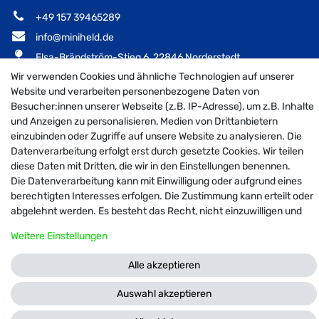
‭+49 157 39465289‬
info@miniheld.de
Elsa-Brändström-Stieg 6, 22846 Norderstedt
Wir verwenden Cookies und ähnliche Technologien auf unserer
Website und verarbeiten personenbezogene Daten von
Besucher:innen unserer Webseite (z.B. IP-Adresse), um z.B. Inhalte
MiniHeld B2B auf Facebook
MiniHeld B2B auf Instagram!
MiniHeld B2B auf Pintarest
und Anzeigen zu personalisieren, Medien von Drittanbietern
einzubinden oder Zugriffe auf unsere Website zu analysieren. Die
Datenverarbeitung erfolgt erst durch gesetzte Cookies. Wir teilen
diese Daten mit Dritten, die wir in den Einstellungen benennen.
Die Datenverarbeitung kann mit Einwilligung oder aufgrund eines
© 2026 MiniHeld B2B
| Design by neoprisma
berechtigten Interesses erfolgen. Die Zustimmung kann erteilt oder
Alle Preise inkl. MwSt., zzgl. Versandkosten
abgelehnt werden. Es besteht das Recht, nicht einzuwilligen und
die Einwilligung zu einem späteren Zeitpunkt zu ändern oder zu
Weitere Einstellungen
widerrufen. Weitere Informationen zur Verwendung
personenbezogener Daten und den Diensten erklären wir in unserer
Alle akzeptieren
Daten­schutz­erklärung
.
Auswahl akzeptieren