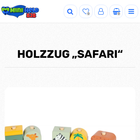
0
0
HOLZZUG „SAFARI“