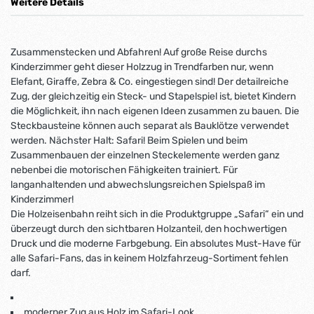
Weitere Details
Zusammenstecken und Abfahren! Auf große Reise durchs
Kinderzimmer geht dieser Holzzug in Trendfarben nur, wenn
Elefant, Giraffe, Zebra & Co. eingestiegen sind! Der detailreiche
Zug, der gleichzeitig ein Steck- und Stapelspiel ist, bietet Kindern
die Möglichkeit, ihn nach eigenen Ideen zusammen zu bauen. Die
Steckbausteine können auch separat als Bauklötze verwendet
werden. Nächster Halt: Safari! Beim Spielen und beim
Zusammenbauen der einzelnen Steckelemente werden ganz
nebenbei die motorischen Fähigkeiten trainiert. Für
langanhaltenden und abwechslungsreichen Spielspaß im
Kinderzimmer!
Die Holzeisenbahn reiht sich in die Produktgruppe „Safari“ ein und
überzeugt durch den sichtbaren Holzanteil, den hochwertigen
Druck und die moderne Farbgebung. Ein absolutes Must-Have für
alle Safari-Fans, das in keinem Holzfahrzeug-Sortiment fehlen
darf.
moderner Zug aus Holz im Safari-Look