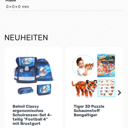
Maße
0
×
0
×
0
mm
NEUHEITEN
-2%
Belmil Classy
Tiger 3D Puzzle
ergonomisches
Schaumstoff
Schulranzen-Set 4-
Bengaltiger
teilig "Football 4"
mit Brustgurt