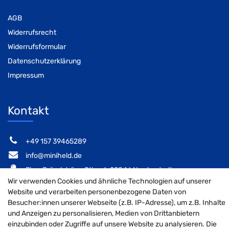
AGB
Widerrufsrecht
Widerrufsformular
Datenschutzerklärung
Impressum
Kontakt
‭+49 157 39465289‬
info@miniheld.de
Elsa-Brändström-Stieg 6, 22846 Norderstedt
Wir verwenden Cookies und ähnliche Technologien auf unserer
Website und verarbeiten personenbezogene Daten von
Besucher:innen unserer Webseite (z.B. IP-Adresse), um z.B. Inhalte
und Anzeigen zu personalisieren, Medien von Drittanbietern
MiniHeld B2B auf Facebook
MiniHeld B2B auf Instagram!
MiniHeld B2B auf Pintarest
einzubinden oder Zugriffe auf unsere Website zu analysieren. Die