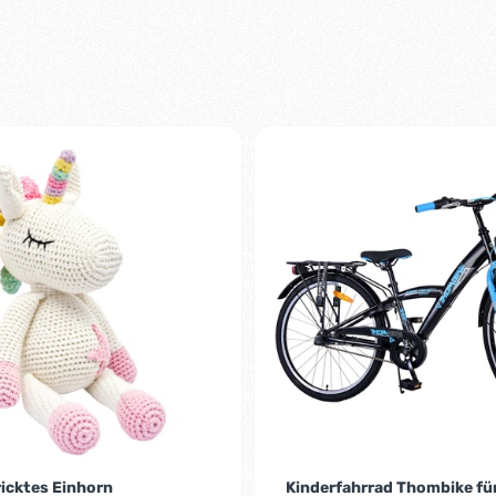
-1%
icktes Einhorn
Kinderfahrrad Thombike fü