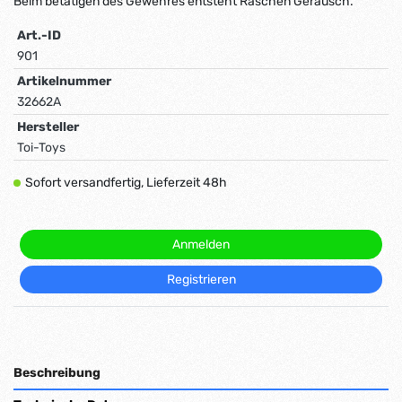
Beim betätigen des Gewehres entsteht Raschen Geräusch.
Art.-ID
901
Artikelnummer
32662A
Hersteller
Toi-Toys
Sofort versandfertig, Lieferzeit 48h
Anmelden
Registrieren
Beschreibung