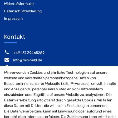
Widerrufsformular
Datenschutzerklärung
Impressum
Kontakt
‭+49 157 39465289‬
info@miniheld.de
Elsa-Brändström-Stieg 6, 22846 Norderstedt
Wir verwenden Cookies und ähnliche Technologien auf unserer
Website und verarbeiten personenbezogene Daten von
Besucher:innen unserer Webseite (z.B. IP-Adresse), um z.B. Inhalte
und Anzeigen zu personalisieren, Medien von Drittanbietern
MiniHeld B2B auf Facebook
MiniHeld B2B auf Instagram!
MiniHeld B2B auf Pintarest
einzubinden oder Zugriffe auf unsere Website zu analysieren. Die
Datenverarbeitung erfolgt erst durch gesetzte Cookies. Wir teilen
diese Daten mit Dritten, die wir in den Einstellungen benennen.
Die Datenverarbeitung kann mit Einwilligung oder aufgrund eines
© 2026 MiniHeld B2B
| Design by neoprisma
berechtigten Interesses erfolgen. Die Zustimmung kann erteilt oder