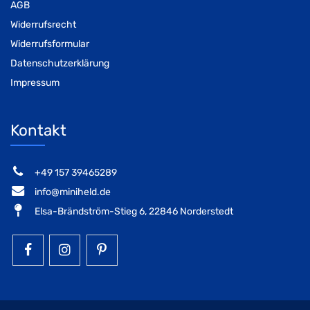
AGB
Widerrufsrecht
Widerrufsformular
Datenschutzerklärung
Impressum
Kontakt
‭+49 157 39465289‬
info@miniheld.de
Elsa-Brändström-Stieg 6, 22846 Norderstedt
MiniHeld B2B auf Facebook
MiniHeld B2B auf Instagram!
MiniHeld B2B auf Pintarest