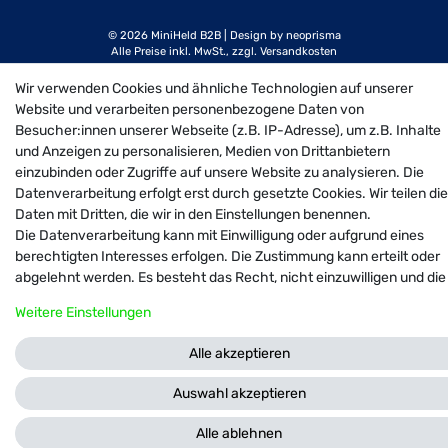
© 2026 MiniHeld B2B
| Design by neoprisma
Alle Preise inkl. MwSt., zzgl. Versandkosten
Wir verwenden Cookies und ähnliche Technologien auf unserer
Website und verarbeiten personenbezogene Daten von
Besucher:innen unserer Webseite (z.B. IP-Adresse), um z.B. Inhalte
und Anzeigen zu personalisieren, Medien von Drittanbietern
einzubinden oder Zugriffe auf unsere Website zu analysieren. Die
Datenverarbeitung erfolgt erst durch gesetzte Cookies. Wir teilen di
Daten mit Dritten, die wir in den Einstellungen benennen.
Die Datenverarbeitung kann mit Einwilligung oder aufgrund eines
berechtigten Interesses erfolgen. Die Zustimmung kann erteilt oder
abgelehnt werden. Es besteht das Recht, nicht einzuwilligen und die
Einwilligung zu einem späteren Zeitpunkt zu ändern oder zu
Weitere Einstellungen
widerrufen. Weitere Informationen zur Verwendung
personenbezogener Daten und den Diensten erklären wir in unserer
Alle akzeptieren
Daten­schutz­erklärung
.
Auswahl akzeptieren
FRAGEN ZUM ARTIKEL
Alle ablehnen