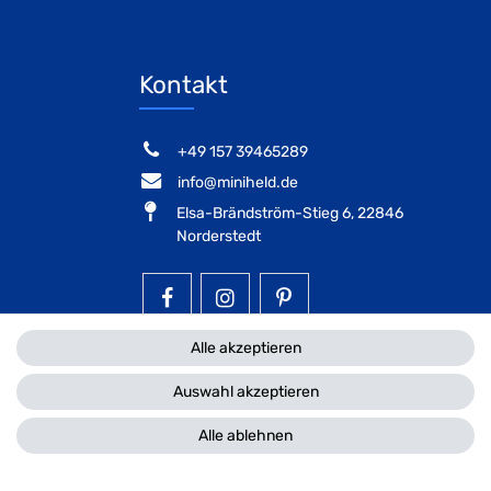
Kontakt
‭+49 157 39465289‬
info@miniheld.de
Elsa-Brändström-Stieg 6, 22846
Norderstedt
MiniHeld B2B auf Facebook
MiniHeld B2B auf Instagra
MiniHeld B2B auf Pi
Alle akzeptieren
Auswahl akzeptieren
Alle ablehnen