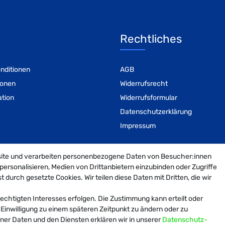
Rechtliches
nditionen
AGB
ionen
Widerrufsrecht
ation
Widerrufsformular
Datenschutzerklärung
Impressum
site und verarbeiten personenbezogene Daten von Besucher:innen
personalisieren, Medien von Drittanbietern einzubinden oder Zugriffe
 durch gesetzte Cookies. Wir teilen diese Daten mit Dritten, die wir
echtigten Interesses erfolgen. Die Zustimmung kann erteilt oder
© 2026 MiniHeld B2B
| Design by neoprisma
Alle Preise inkl. MwSt., zzgl. Versandkosten
 Einwilligung zu einem späteren Zeitpunkt zu ändern oder zu
er Daten und den Diensten erklären wir in unserer
Daten­schutz­