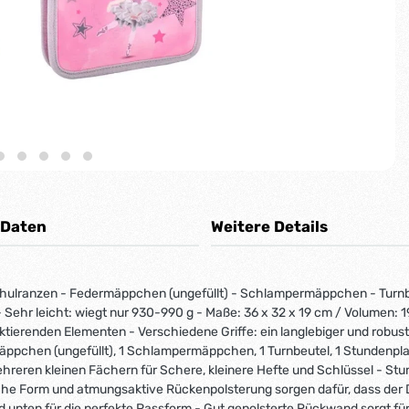
 Daten
Weitere Details
ulranzen - Federmäppchen (ungefüllt) - Schlampermäppchen - Turnb
Sehr leicht: wiegt nur 930-990 g - Maße: 36 x 32 x 19 cm / Volumen: 19 
ktierenden Elementen - Verschiedene Griffe: ein langlebiger und robust
äppchen (ungefüllt), 1 Schlampermäppchen, 1 Turnbeutel, 1 Stundenpl
hreren kleinen Fächern für Schere, kleinere Hefte und Schlüssel - Stu
he Form und atmungsaktive Rückenpolsterung sorgen dafür, dass der D
und unten für die perfekte Passform - Gut gepolsterte Rückwand sorgt