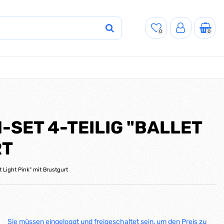
0
0
SET 4-TEILIG "BALLET
RT
 Light Pink" mit Brustgurt
Sie müssen eingeloggt und freigeschaltet sein, um den Preis zu