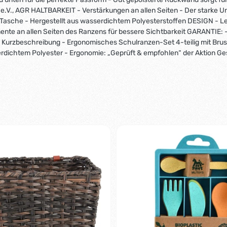
e.V., AGR HALTBARKEIT - Verstärkungen an allen Seiten - Der starke Un
er Tasche - Hergestellt aus wasserdichtem Polyesterstoffen DESIGN - Le
ente an allen Seiten des Ranzens für bessere Sichtbarkeit GARANTIE: -
5 Kurzbeschreibung - Ergonomisches Schulranzen-Set 4-teilig mit Brustg
erdichtem Polyester - Ergonomie: „Geprüft & empfohlen“ der Aktion Ges