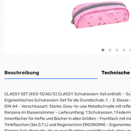
Beschreibung
Technische
CLASSY SET (403-13/AG/S) CLASSY Schulranzen-Set enthält: - Sch
Ergonomisches Schulranzen-Set für die Grundschule, 1. - 3. Klasse - 
DIN A4 - Verschlussart: Starke, Easy-to-use Metallschnalle mit refle
Ranzens im Klassenzimmer - Lieferumfang: 1 Schulranzen, 1 Federm
Innenfächer für Hefte und Bücher in allen Größen - Frontfach mit me
Trinkflaschen (bis 0,7 L) und Regenschirm ERGONOMIE - Ergonomisc
förmige Schultergurte, die an zwei Punkten verstellbar sind: oben 