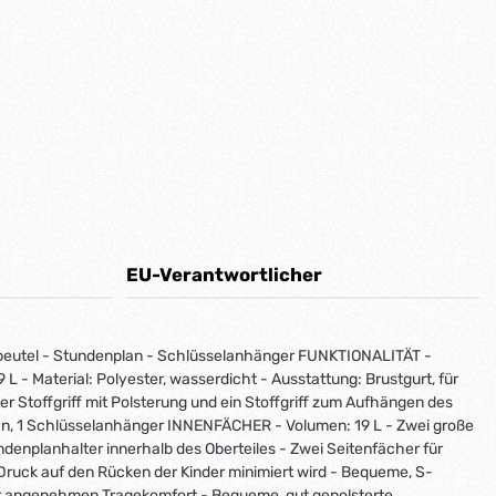
EU-Verantwortlicher
eutel - Stundenplan - Schlüsselanhänger FUNKTIONALITÄT -
L - Material: Polyester, wasserdicht - Ausstattung: Brustgurt, für
er Stoffgriff mit Polsterung und ein Stoffgriff zum Aufhängen des
an, 1 Schlüsselanhänger INNENFÄCHER - Volumen: 19 L - Zwei große
ndenplanhalter innerhalb des Oberteiles - Zwei Seitenfächer für
ruck auf den Rücken der Kinder minimiert wird - Bequeme, S-
 für angenehmen Tragekomfort - Bequeme, gut gepolsterte