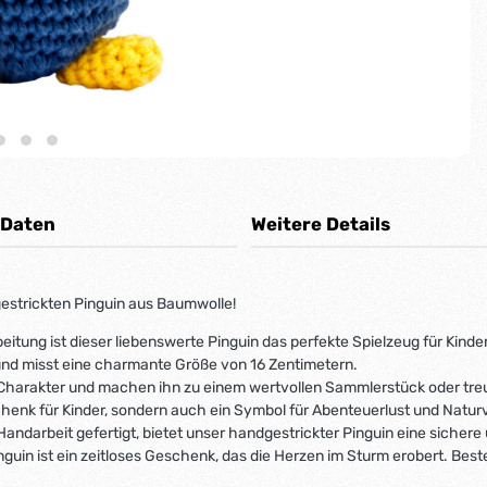
 Daten
Weitere Details
gestrickten Pinguin aus Baumwolle!
ung ist dieser liebenswerte Pinguin das perfekte Spielzeug für Kinder
 und misst eine charmante Größe von 16 Zentimetern.
en Charakter und machen ihn zu einem wertvollen Sammlerstück oder tre
schenk für Kinder, sondern auch ein Symbol für Abenteuerlust und Natu
Handarbeit gefertigt, bietet unser handgestrickter Pinguin eine sichere
uin ist ein zeitloses Geschenk, das die Herzen im Sturm erobert. Bestel