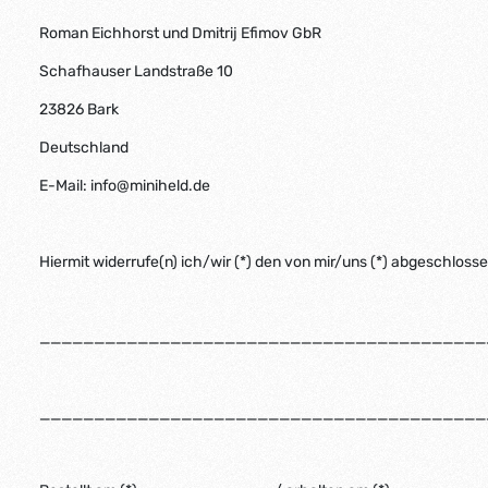
Roman Eichhorst und Dmitrij Efimov GbR
Schafhauser Landstraße 10
23826 Bark
Deutschland
E-Mail: info@miniheld.de
Hiermit widerrufe(n) ich/wir (*) den von mir/uns (*) abgeschloss
_________________________________________
_________________________________________