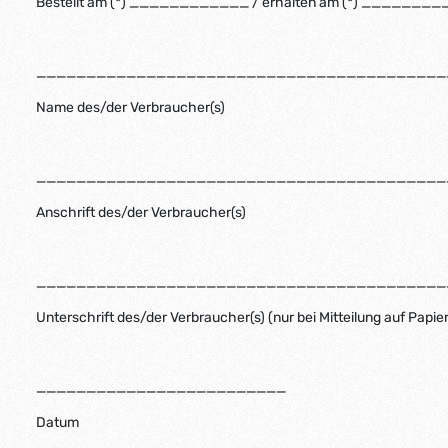
Bestellt am (*) ____________ / erhalten am (*) ______
_________________________________________
Name des/der Verbraucher(s)
_________________________________________
Anschrift des/der Verbraucher(s)
_________________________________________
Unterschrift des/der Verbraucher(s) (nur bei Mitteilung auf Papier
_________________________
Datum