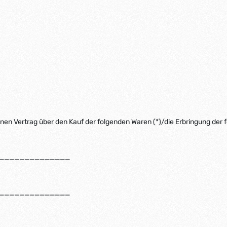
enen Vertrag über den Kauf der folgenden Waren (*)/die Erbringung der f
______________
______________