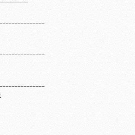
____________
_______________
_______________
_______________
)