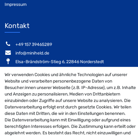
Impressum
Kontakt
‭+49 157 39465289‬
info@miniheld.de
Elsa-Brändström-Stieg 6, 22846 Norderstedt
Wir verwenden Cookies und ähnliche Technologien auf unserer
Website und verarbeiten personenbezogene Daten von
Besucher:innen unserer Webseite (z.B. IP-Adresse), um z.B. Inhalte
MiniHeld B2B auf Facebook
MiniHeld B2B auf Instagram!
MiniHeld B2B auf Pintarest
und Anzeigen zu personalisieren, Medien von Drittanbietern
einzubinden oder Zugriffe auf unsere Website zu analysieren. Die
Datenverarbeitung erfolgt erst durch gesetzte Cookies. Wir teilen
diese Daten mit Dritten, die wir in den Einstellungen benennen.
© 2026 MiniHeld B2B
| Design by neoprisma
Die Datenverarbeitung kann mit Einwilligung oder aufgrund eines
Alle Preise inkl. MwSt., zzgl. Versandkosten
berechtigten Interesses erfolgen. Die Zustimmung kann erteilt oder
abgelehnt werden. Es besteht das Recht, nicht einzuwilligen und