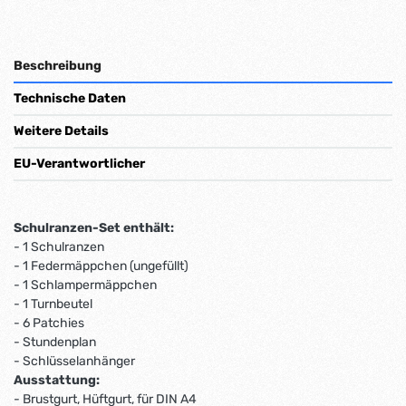
Beschreibung
Technische Daten
Weitere Details
EU-Verantwortlicher
Schulranzen-Set enthält:
- 1 Schulranzen
- 1 Federmäppchen (ungefüllt)
- 1 Schlampermäppchen
- 1 Turnbeutel
- 6 Patchies
- Stundenplan
- Schlüsselanhänger
Ausstattung:
- Brustgurt, Hüftgurt, für DIN A4