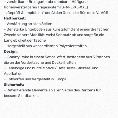
- verstellbarer Brustgurt - abnehmbarer Hüftgurt -
höhenverstellbares Tragesystem (S-M-L-XL-XXL)
-„Geprüft & empfohlen“ der Aktion Gesunder Rücken e.V., AGR
Haltbarkeit:
- Verstärkung an allen Seiten
- Der starke Unterboden aus Kunststoff dient einem dreifachen
Zweck: sichert Stabilität, weist Schmutz ab und sorgt für die
Langlebigkeit der Tasche
- Hergestellt aus wasserdichten Polyesterstoffen
Design:
-„Smarty“ wird in einem Set geliefert, bestehend aus 3 Patches,
die an der Vordertasche und Deckel haften
- Lebendige und bunte Motive / Detaillierte Stickerei und
Applikation
- Entworfen und hergestellt in Europa
Sicherheit:
- Reflektierende Elemente an allen Seiten des Ranzens für
bessere Sichtbarkeit