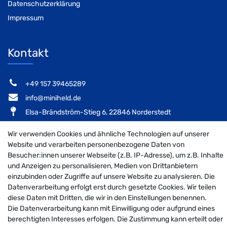
Datenschutzerklärung
Impressum
Kontakt
‭+49 157 39465289‬
info@miniheld.de
Elsa-Brändström-Stieg 6, 22846 Norderstedt
Wir verwenden Cookies und ähnliche Technologien auf unserer
Website und verarbeiten personenbezogene Daten von
Besucher:innen unserer Webseite (z.B. IP-Adresse), um z.B. Inhalte
MiniHeld B2B auf Facebook
MiniHeld B2B auf Instagram!
MiniHeld B2B auf Pintarest
und Anzeigen zu personalisieren, Medien von Drittanbietern
einzubinden oder Zugriffe auf unsere Website zu analysieren. Die
Datenverarbeitung erfolgt erst durch gesetzte Cookies. Wir teilen
diese Daten mit Dritten, die wir in den Einstellungen benennen.
© 2026 MiniHeld B2B
| Design by neoprisma
Die Datenverarbeitung kann mit Einwilligung oder aufgrund eines
Alle Preise inkl. MwSt., zzgl. Versandkosten
berechtigten Interesses erfolgen. Die Zustimmung kann erteilt oder