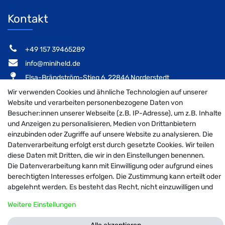
Kontakt
‭+49 157 39465289‬
info@miniheld.de
Elsa-Brändström-Stieg 6, 22846 Norderstedt
Wir verwenden Cookies und ähnliche Technologien auf unserer
Website und verarbeiten personenbezogene Daten von
Besucher:innen unserer Webseite (z.B. IP-Adresse), um z.B. Inhalte
MiniHeld B2B auf Facebook
MiniHeld B2B auf Instagram!
MiniHeld B2B auf Pintarest
und Anzeigen zu personalisieren, Medien von Drittanbietern
einzubinden oder Zugriffe auf unsere Website zu analysieren. Die
Datenverarbeitung erfolgt erst durch gesetzte Cookies. Wir teilen
diese Daten mit Dritten, die wir in den Einstellungen benennen.
Die Datenverarbeitung kann mit Einwilligung oder aufgrund eines
© 2026 MiniHeld B2B
| Design by neoprisma
Alle Preise inkl. MwSt., zzgl. Versandkosten
berechtigten Interesses erfolgen. Die Zustimmung kann erteilt oder
abgelehnt werden. Es besteht das Recht, nicht einzuwilligen und
die Einwilligung zu einem späteren Zeitpunkt zu ändern oder zu
Weitere Einstellungen
widerrufen. Weitere Informationen zur Verwendung
personenbezogener Daten und den Diensten erklären wir in unserer