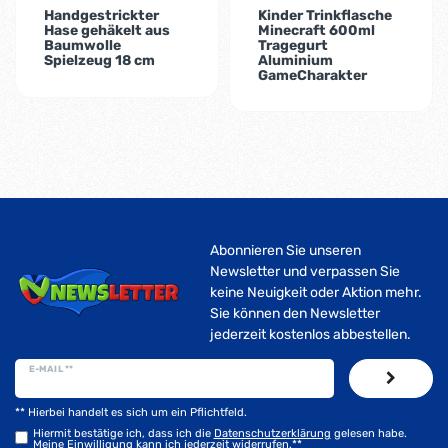
Handgestrickter
Kinder Trinkflasche
Hase gehäkelt aus
Minecraft 600ml
Baumwolle
Tragegurt
Spielzeug 18 cm
Aluminium
GameCharakter
Abonnieren Sie unseren
Newsletter und verpassen Sie
keine Neuigkeit oder Aktion mehr.
Sie können den Newsletter
jederzeit kostenlos abbestellen.
E-MAIL **
** Hierbei handelt es sich um ein Pflichtfeld.
Hiermit bestätige ich, dass ich die
Daten­schutz­erklärung
gelesen habe.
Meine Einwilligung kann ich jederzeit widerrufen.**