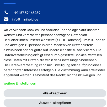
‭+49 157 39465289‬
info@miniheld.de
Elsa-Brändström-Stieg 6, 22846 Norderstedt
Wir verwenden Cookies und ähnliche Technologien auf unserer
Website und verarbeiten personenbezogene Daten von
Besucher:innen unserer Webseite (z.B. IP-Adresse), um z.B. Inhalte
und Anzeigen zu personalisieren, Medien von Drittanbietern
MiniHeld B2B auf Facebook
MiniHeld B2B auf Instagram!
MiniHeld B2B auf Pintarest
einzubinden oder Zugriffe auf unsere Website zu analysieren. Die
Datenverarbeitung erfolgt erst durch gesetzte Cookies. Wir teilen
diese Daten mit Dritten, die wir in den Einstellungen benennen.
Die Datenverarbeitung kann mit Einwilligung oder aufgrund eines
© 2026 MiniHeld B2B
| Design by neoprisma
berechtigten Interesses erfolgen. Die Zustimmung kann erteilt oder
Alle Preise inkl. MwSt., zzgl. Versandkosten
abgelehnt werden. Es besteht das Recht, nicht einzuwilligen und
die Einwilligung zu einem späteren Zeitpunkt zu ändern oder zu
Weitere Einstellungen
widerrufen. Weitere Informationen zur Verwendung
personenbezogener Daten und den Diensten erklären wir in unserer
Alle akzeptieren
Daten­schutz­erklärung
.
Auswahl akzeptieren