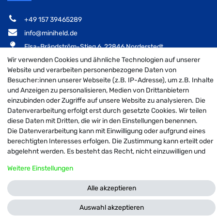
‭+49 157 39465289‬
info@miniheld.de
Elsa-Brändström-Stieg 6, 22846 Norderstedt
Wir verwenden Cookies und ähnliche Technologien auf unserer
Website und verarbeiten personenbezogene Daten von
Besucher:innen unserer Webseite (z.B. IP-Adresse), um z.B. Inhalte
MiniHeld B2B auf Facebook
MiniHeld B2B auf Instagram!
MiniHeld B2B auf Pintarest
und Anzeigen zu personalisieren, Medien von Drittanbietern
einzubinden oder Zugriffe auf unsere Website zu analysieren. Die
Datenverarbeitung erfolgt erst durch gesetzte Cookies. Wir teilen
diese Daten mit Dritten, die wir in den Einstellungen benennen.
Die Datenverarbeitung kann mit Einwilligung oder aufgrund eines
© 2026 MiniHeld B2B
| Design by neoprisma
berechtigten Interesses erfolgen. Die Zustimmung kann erteilt oder
Alle Preise inkl. MwSt., zzgl. Versandkosten
abgelehnt werden. Es besteht das Recht, nicht einzuwilligen und
die Einwilligung zu einem späteren Zeitpunkt zu ändern oder zu
Weitere Einstellungen
widerrufen. Weitere Informationen zur Verwendung
personenbezogener Daten und den Diensten erklären wir in unserer
Alle akzeptieren
Daten­schutz­erklärung
.
Auswahl akzeptieren