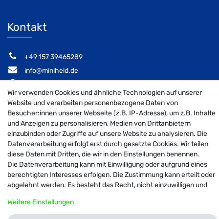
Kontakt
‭+49 157 39465289‬
info@miniheld.de
Elsa-Brändström-Stieg 6, 22846 Norderstedt
Wir verwenden Cookies und ähnliche Technologien auf unserer
Website und verarbeiten personenbezogene Daten von
Besucher:innen unserer Webseite (z.B. IP-Adresse), um z.B. Inhalte
und Anzeigen zu personalisieren, Medien von Drittanbietern
MiniHeld B2B auf Facebook
MiniHeld B2B auf Instagram!
MiniHeld B2B auf Pintarest
einzubinden oder Zugriffe auf unsere Website zu analysieren. Die
Datenverarbeitung erfolgt erst durch gesetzte Cookies. Wir teilen
diese Daten mit Dritten, die wir in den Einstellungen benennen.
Die Datenverarbeitung kann mit Einwilligung oder aufgrund eines
© 2026 MiniHeld B2B
| Design by neoprisma
berechtigten Interesses erfolgen. Die Zustimmung kann erteilt oder
Alle Preise inkl. MwSt., zzgl. Versandkosten
abgelehnt werden. Es besteht das Recht, nicht einzuwilligen und
die Einwilligung zu einem späteren Zeitpunkt zu ändern oder zu
Weitere Einstellungen
widerrufen. Weitere Informationen zur Verwendung
personenbezogener Daten und den Diensten erklären wir in unserer