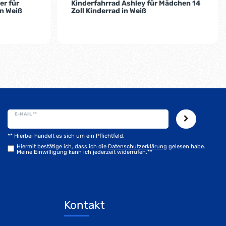
er für
Kinderfahrrad Ashley für Mädchen 14
in Weiß
Zoll Kinderrad in Weiß
E-MAIL **
** Hierbei handelt es sich um ein Pflichtfeld.
Hiermit bestätige ich, dass ich die
Daten­schutz­erklärung
gelesen habe.
Meine Einwilligung kann ich jederzeit widerrufen.**
Kontakt