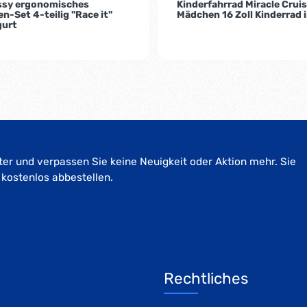
assy ergonomisches
Kinderfahrrad Miracle Cruis
n-Set 4-teilig "Race it"
Mädchen 16 Zoll Kinderrad 
gurt
er und verpassen Sie keine Neuigkeit oder Aktion mehr. Sie
 kostenlos abbestellen.
Rechtliches