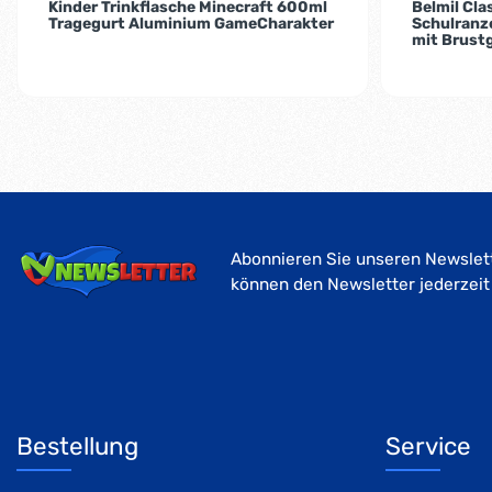
Kinder Trinkflasche Minecraft 600ml
Belmil Cl
Tragegurt Aluminium GameCharakter
Schulranze
mit Brust
Abonnieren Sie unseren Newslett
können den Newsletter jederzeit
Bestellung
Service