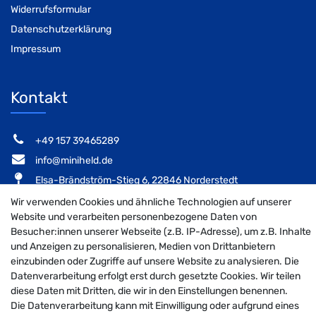
Widerrufsformular
Datenschutzerklärung
Impressum
Kontakt
‭+49 157 39465289‬
info@miniheld.de
Elsa-Brändström-Stieg 6, 22846 Norderstedt
Wir verwenden Cookies und ähnliche Technologien auf unserer
Website und verarbeiten personenbezogene Daten von
Besucher:innen unserer Webseite (z.B. IP-Adresse), um z.B. Inhalte
MiniHeld B2B auf Facebook
MiniHeld B2B auf Instagram!
MiniHeld B2B auf Pintarest
und Anzeigen zu personalisieren, Medien von Drittanbietern
einzubinden oder Zugriffe auf unsere Website zu analysieren. Die
Datenverarbeitung erfolgt erst durch gesetzte Cookies. Wir teilen
diese Daten mit Dritten, die wir in den Einstellungen benennen.
Die Datenverarbeitung kann mit Einwilligung oder aufgrund eines
© 2026 MiniHeld B2B
| Design by neoprisma