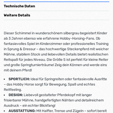
Technische Daten
Weitere Details
Dieser Schimmel in wunderschönem silbergrau begeistert Kinder
ab 3 Jahren ebenso wie erfahrene Hobby-Horsing-Fans. Ob
fantasievolles Spiel im Kinderzimmer oder professionelles Training
in Sprung & Dressur – das hochwertige Steckenpferd mit weicher
Mähne, stabilem Stock und liebevollen Details bietet realistischen
Reitspaß für jedes Niveau. Die Größe S ist perfekt für kleine Reiter
und große Springturnierträume! Zeig dein Können und werde eins
mit deinem Pferd!
SPORTLICH:
Ideal für Springreiten oder fantasievolle Ausritte
– das Hobby Horse sorgt für Bewegung, Spaß und echtes
Reitfeeling.
DESIGN:
Liebevoll gestalteter Pferdekopf mit langer
frisierbarer Mähne, handgefertigten Nähten und detailreichem
Ausdruck – ein echter Blickfang!
AUSSTATTUNG:
Mit Halfter, Trense und Zügeln – sofort bereit