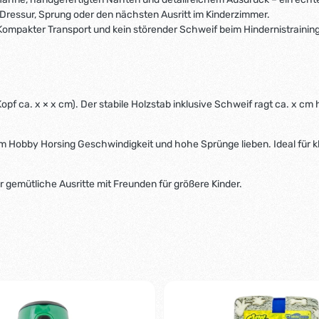
ür Dressur, Sprung oder den nächsten Ausritt im Kinderzimmer.
mpakter Transport und kein störender Schweif beim Hindernistraining
opf ca. x × x cm). Der stabile Holzstab inklusive Schweif ragt ca. x cm
eim Hobby Horsing Geschwindigkeit und hohe Sprünge lieben. Ideal für kl
 gemütliche Ausritte mit Freunden für größere Kinder.