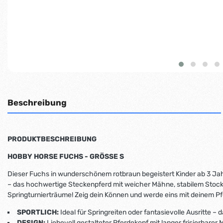
Beschreibung
PRODUKTBESCHREIBUNG
HOBBY HORSE FUCHS - GRÖSSE S
Dieser Fuchs in wunderschönem rotbraun begeistert Kinder ab 3 Jah
– das hochwertige Steckenpferd mit weicher Mähne, stabilem Stock und
Springturnierträume! Zeig dein Können und werde eins mit deinem Pf
SPORTLICH:
Ideal für Springreiten oder fantasievolle Ausritte 
DESIGN:
Liebevoll gestalteter Pferdekopf mit langer frisierbare