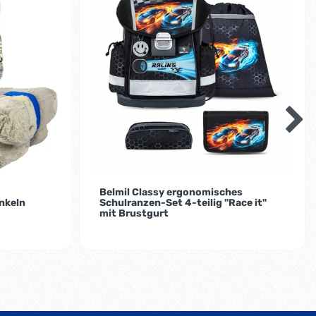
Belmil Classy ergonomisches
nkeln
Schulranzen-Set 4-teilig "Race it"
mit Brustgurt