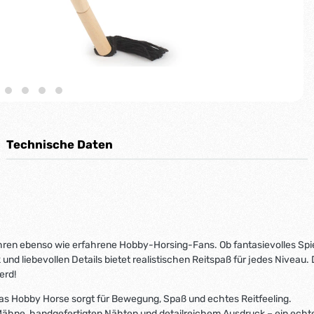
Technische Daten
ren ebenso wie erfahrene Hobby-Horsing-Fans. Ob fantasievolles Spiel
 liebevollen Details bietet realistischen Reitspaß für jedes Niveau. Di
erd!
– das Hobby Horse sorgt für Bewegung, Spaß und echtes Reitfeeling.
r Mähne, handgefertigten Nähten und detailreichem Ausdruck – ein echte