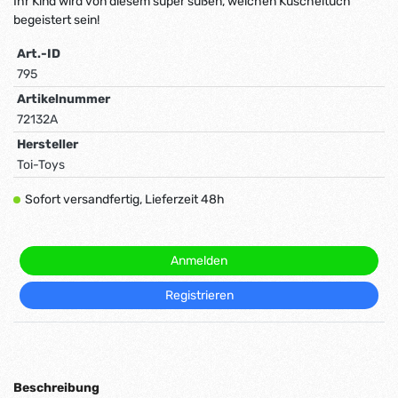
Ihr Kind wird von diesem super süßen, weichen Kuscheltuch
begeistert sein!
Art.-ID
795
Artikelnummer
72132A
Hersteller
Toi-Toys
Sofort versandfertig, Lieferzeit 48h
Anmelden
Registrieren
Beschreibung