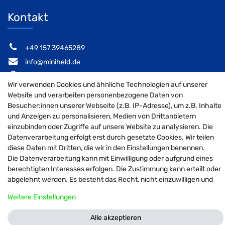
Kontakt
‭+49 157 39465289‬
info@miniheld.de
Elsa-Brändström-Stieg 6, 22846 Norderstedt
Wir verwenden Cookies und ähnliche Technologien auf unserer
Website und verarbeiten personenbezogene Daten von
Besucher:innen unserer Webseite (z.B. IP-Adresse), um z.B. Inhalte
und Anzeigen zu personalisieren, Medien von Drittanbietern
MiniHeld B2B auf Facebook
MiniHeld B2B auf Instagram!
MiniHeld B2B auf Pintarest
einzubinden oder Zugriffe auf unsere Website zu analysieren. Die
Datenverarbeitung erfolgt erst durch gesetzte Cookies. Wir teilen
diese Daten mit Dritten, die wir in den Einstellungen benennen.
Die Datenverarbeitung kann mit Einwilligung oder aufgrund eines
© 2026 MiniHeld B2B
| Design by neoprisma
berechtigten Interesses erfolgen. Die Zustimmung kann erteilt oder
Alle Preise inkl. MwSt., zzgl. Versandkosten
abgelehnt werden. Es besteht das Recht, nicht einzuwilligen und
die Einwilligung zu einem späteren Zeitpunkt zu ändern oder zu
Weitere Einstellungen
widerrufen. Weitere Informationen zur Verwendung
personenbezogener Daten und den Diensten erklären wir in unserer
Alle akzeptieren
Daten­schutz­erklärung
.