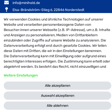
info@miniheld.de
Elsa-Brändström-Stieg 6, 22846 Norderstedt
Wir verwenden Cookies und ähnliche Technologien auf unserer
Website und verarbeiten personenbezogene Daten von
Besucher:innen unserer Webseite (z.B. IP-Adresse), um z.B. Inhalte
MiniHeld B2B auf Facebook
MiniHeld B2B auf Instagram!
MiniHeld B2B auf Pintarest
und Anzeigen zu personalisieren, Medien von Drittanbietern
einzubinden oder Zugriffe auf unsere Website zu analysieren. Die
Datenverarbeitung erfolgt erst durch gesetzte Cookies. Wir teilen
diese Daten mit Dritten, die wir in den Einstellungen benennen.
© 2026 MiniHeld B2B
| Design by neoprisma
Die Datenverarbeitung kann mit Einwilligung oder aufgrund eines
Alle Preise inkl. MwSt., zzgl. Versandkosten
berechtigten Interesses erfolgen. Die Zustimmung kann erteilt oder
abgelehnt werden. Es besteht das Recht, nicht einzuwilligen und
die Einwilligung zu einem späteren Zeitpunkt zu ändern oder zu
Weitere Einstellungen
widerrufen. Weitere Informationen zur Verwendung
personenbezogener Daten und den Diensten erklären wir in unserer
Alle akzeptieren
Daten­schutz­erklärung
.
Auswahl akzeptieren
FRAGEN ZUM ARTIKEL
Alle ablehnen