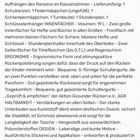
Aufhängen des Ranzens im Klassenzimmer - Lieferumfang: 1
Schulranzen, 1 Federmäppchen (ungefüllt), 1
Schlampermäppchen, 1 Turnbeutel, 1 Stundenplan, 1
Schlüsselanhänger INNENFÄCHER - Volumen: 19 L - Zwei große
Innenfächer für Hefte und Bücher in allen Größen - Frontfach mit
mehreren kleinen Fächern für Schere, kleinere Hefte und
Schlüssel - Stundenplanhalter innerhalb des Oberteiles - Zwei
Seitenfächer für Trinkflaschen (bis 0,7 L) und Regenschirm
ERGONOMIE - Ergonomische Form und atmungsaktive
Rückenpolsterung sorgen dafür, dass der Druck auf den Rücken
der Kinder minimiert wird - Bequeme, S-förmige Schultergurte, die
an zwei Punkten verstellbar sind: oben und unten für die perfekte
Passform - Gut gepolsterte Rückwand sorgt für angenehmen
Tragekomfort - Bequeme, gut gepolsterte Schultergurte -
„Geprüft & empfohlen“ der Aktion Gesunder Rücken e.V., AGR
HALTBARKEIT - Verstärkungen an allen Seiten - Der starke
Unterboden aus Kunststoff dient einem dreifachen Zweck: sichert
die Stabilität, ist Schmutz abweisend und sorgt für die
Langlebigkeit der Tasche - Hergestellt aus wasserdichtem
Polyesterstoffen DESIGN - Lebendige und bunte Motive -
Ausführliche Stickerei und Applikation - entworfen & produziert in