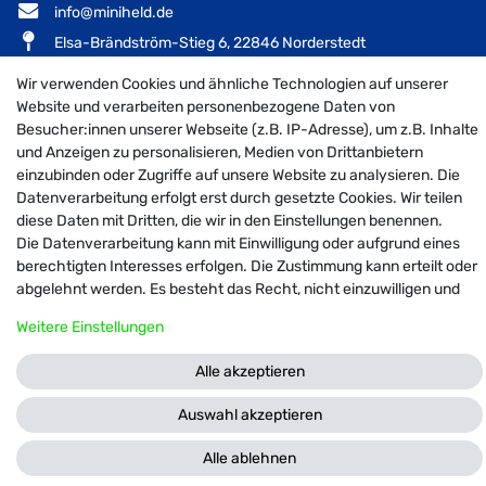
info@miniheld.de
Elsa-Brändström-Stieg 6, 22846 Norderstedt
Wir verwenden Cookies und ähnliche Technologien auf unserer
Website und verarbeiten personenbezogene Daten von
Besucher:innen unserer Webseite (z.B. IP-Adresse), um z.B. Inhalte
MiniHeld B2B auf Facebook
MiniHeld B2B auf Instagram!
MiniHeld B2B auf Pintarest
und Anzeigen zu personalisieren, Medien von Drittanbietern
einzubinden oder Zugriffe auf unsere Website zu analysieren. Die
Datenverarbeitung erfolgt erst durch gesetzte Cookies. Wir teilen
diese Daten mit Dritten, die wir in den Einstellungen benennen.
© 2026 MiniHeld B2B
| Design by neoprisma
Die Datenverarbeitung kann mit Einwilligung oder aufgrund eines
Alle Preise inkl. MwSt., zzgl. Versandkosten
berechtigten Interesses erfolgen. Die Zustimmung kann erteilt oder
abgelehnt werden. Es besteht das Recht, nicht einzuwilligen und
die Einwilligung zu einem späteren Zeitpunkt zu ändern oder zu
Weitere Einstellungen
widerrufen. Weitere Informationen zur Verwendung
personenbezogener Daten und den Diensten erklären wir in unserer
Alle akzeptieren
Daten­schutz­erklärung
.
Auswahl akzeptieren
FRAGEN ZUM ARTIKEL
Alle ablehnen