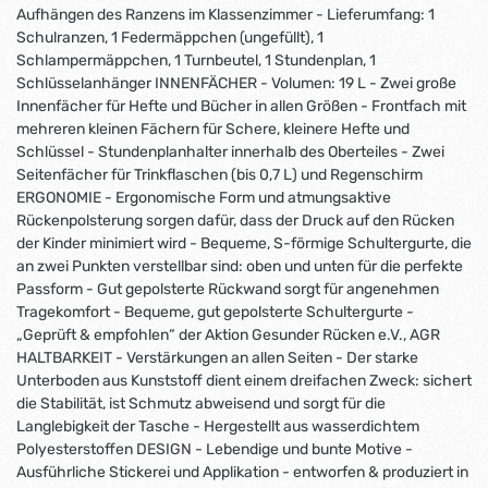
Aufhängen des Ranzens im Klassenzimmer - Lieferumfang: 1
Schulranzen, 1 Federmäppchen (ungefüllt), 1
Schlampermäppchen, 1 Turnbeutel, 1 Stundenplan, 1
Schlüsselanhänger INNENFÄCHER - Volumen: 19 L - Zwei große
Innenfächer für Hefte und Bücher in allen Größen - Frontfach mit
mehreren kleinen Fächern für Schere, kleinere Hefte und
Schlüssel - Stundenplanhalter innerhalb des Oberteiles - Zwei
Seitenfächer für Trinkflaschen (bis 0,7 L) und Regenschirm
ERGONOMIE - Ergonomische Form und atmungsaktive
Rückenpolsterung sorgen dafür, dass der Druck auf den Rücken
der Kinder minimiert wird - Bequeme, S-förmige Schultergurte, die
an zwei Punkten verstellbar sind: oben und unten für die perfekte
Passform - Gut gepolsterte Rückwand sorgt für angenehmen
Tragekomfort - Bequeme, gut gepolsterte Schultergurte -
„Geprüft & empfohlen“ der Aktion Gesunder Rücken e.V., AGR
HALTBARKEIT - Verstärkungen an allen Seiten - Der starke
Unterboden aus Kunststoff dient einem dreifachen Zweck: sichert
die Stabilität, ist Schmutz abweisend und sorgt für die
Langlebigkeit der Tasche - Hergestellt aus wasserdichtem
Polyesterstoffen DESIGN - Lebendige und bunte Motive -
Ausführliche Stickerei und Applikation - entworfen & produziert in