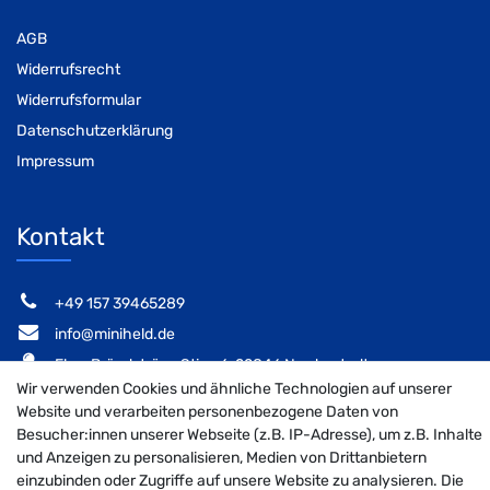
AGB
Widerrufsrecht
Widerrufsformular
Datenschutzerklärung
Impressum
Kontakt
‭+49 157 39465289‬
info@miniheld.de
Elsa-Brändström-Stieg 6, 22846 Norderstedt
Wir verwenden Cookies und ähnliche Technologien auf unserer
Website und verarbeiten personenbezogene Daten von
Besucher:innen unserer Webseite (z.B. IP-Adresse), um z.B. Inhalte
und Anzeigen zu personalisieren, Medien von Drittanbietern
MiniHeld B2B auf Facebook
MiniHeld B2B auf Instagram!
MiniHeld B2B auf Pintarest
einzubinden oder Zugriffe auf unsere Website zu analysieren. Die