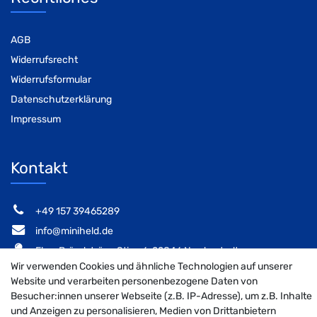
AGB
Widerrufsrecht
Widerrufsformular
Datenschutzerklärung
Impressum
Kontakt
‭+49 157 39465289‬
info@miniheld.de
Elsa-Brändström-Stieg 6, 22846 Norderstedt
Wir verwenden Cookies und ähnliche Technologien auf unserer
Website und verarbeiten personenbezogene Daten von
Besucher:innen unserer Webseite (z.B. IP-Adresse), um z.B. Inhalte
und Anzeigen zu personalisieren, Medien von Drittanbietern
MiniHeld B2B auf Facebook
MiniHeld B2B auf Instagram!
MiniHeld B2B auf Pintarest