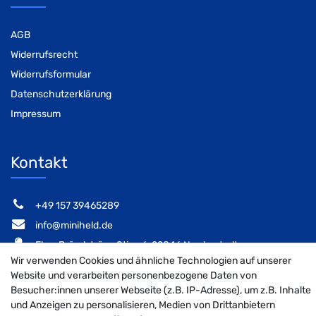
AGB
Widerrufsrecht
Widerrufsformular
Datenschutzerklärung
Impressum
Kontakt
‭+49 157 39465289‬
info@miniheld.de
Elsa-Brändström-Stieg 6, 22846 Norderstedt
Wir verwenden Cookies und ähnliche Technologien auf unserer
Website und verarbeiten personenbezogene Daten von
Besucher:innen unserer Webseite (z.B. IP-Adresse), um z.B. Inhalte
und Anzeigen zu personalisieren, Medien von Drittanbietern
MiniHeld B2B auf Facebook
MiniHeld B2B auf Instagram!
MiniHeld B2B auf Pintarest