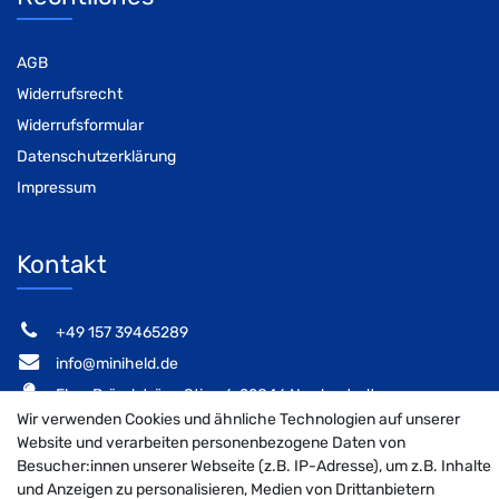
AGB
Widerrufsrecht
Widerrufsformular
Datenschutzerklärung
Impressum
Kontakt
‭+49 157 39465289‬
info@miniheld.de
Elsa-Brändström-Stieg 6, 22846 Norderstedt
Wir verwenden Cookies und ähnliche Technologien auf unserer
Website und verarbeiten personenbezogene Daten von
Besucher:innen unserer Webseite (z.B. IP-Adresse), um z.B. Inhalte
und Anzeigen zu personalisieren, Medien von Drittanbietern
MiniHeld B2B auf Facebook
MiniHeld B2B auf Instagram!
MiniHeld B2B auf Pintarest