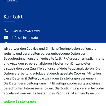
Impressum
Kontakt
‭+49 157 39465289‬
info@miniheld.de
Elsa-Brändström-Stieg 6, 22846 Norderstedt
Wir verwenden Cookies und ähnliche Technologien auf unserer
Website und verarbeiten personenbezogene Daten von
Besucher:innen unserer Webseite (z.B. IP-Adresse), um z.B. Inhalte
und Anzeigen zu personalisieren, Medien von Drittanbietern
MiniHeld B2B auf Facebook
MiniHeld B2B auf Instagram!
MiniHeld B2B auf Pintarest
einzubinden oder Zugriffe auf unsere Website zu analysieren. Die
Datenverarbeitung erfolgt erst durch gesetzte Cookies. Wir teilen
diese Daten mit Dritten, die wir in den Einstellungen benennen.
Die Datenverarbeitung kann mit Einwilligung oder aufgrund eines
© 2026 MiniHeld B2B
| Design by neoprisma
berechtigten Interesses erfolgen. Die Zustimmung kann erteilt oder
Alle Preise inkl. MwSt., zzgl. Versandkosten
abgelehnt werden. Es besteht das Recht, nicht einzuwilligen und
die Einwilligung zu einem späteren Zeitpunkt zu ändern oder zu
Weitere Einstellungen
widerrufen. Weitere Informationen zur Verwendung