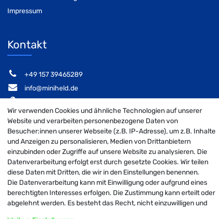
Impressum
Kontakt
‭+49 157 39465289‬
info@miniheld.de
Elsa-Brändström-Stieg 6, 22846 Norderstedt
Wir verwenden Cookies und ähnliche Technologien auf unserer
Website und verarbeiten personenbezogene Daten von
Besucher:innen unserer Webseite (z.B. IP-Adresse), um z.B. Inhalte
und Anzeigen zu personalisieren, Medien von Drittanbietern
MiniHeld B2B auf Facebook
MiniHeld B2B auf Instagram!
MiniHeld B2B auf Pintarest
einzubinden oder Zugriffe auf unsere Website zu analysieren. Die
Datenverarbeitung erfolgt erst durch gesetzte Cookies. Wir teilen
diese Daten mit Dritten, die wir in den Einstellungen benennen.
Die Datenverarbeitung kann mit Einwilligung oder aufgrund eines
© 2026 MiniHeld B2B
| Design by neoprisma
berechtigten Interesses erfolgen. Die Zustimmung kann erteilt oder
Alle Preise inkl. MwSt., zzgl. Versandkosten
abgelehnt werden. Es besteht das Recht, nicht einzuwilligen und
die Einwilligung zu einem späteren Zeitpunkt zu ändern oder zu