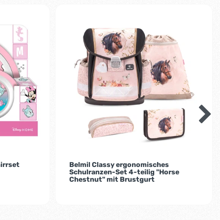
-2%
irrset
Belmil Classy ergonomisches
Schulranzen-Set 4-teilig "Horse
Chestnut" mit Brustgurt