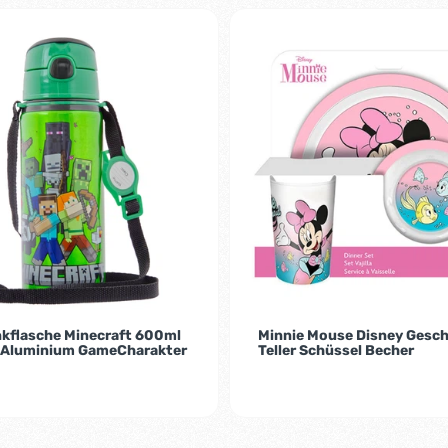
nkflasche Minecraft 600ml
Minnie Mouse Disney Gesch
 Aluminium GameCharakter
Teller Schüssel Becher